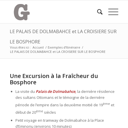
LE PALAIS DE DOLMABAHCE et LA CROISIERE SUR
LE BOSPHORE
Vous êtes ici :
Accueil
/
Exemples d’Itinéraire
/
LE PALAIS DE DOLMABAHCE et LA CROISIERE SUR LE BOSPHORE
Une Excursion à la Fraîcheur du
Bosphore
La visite du
Palais de Dolmabahce,
la dernière résidence
des sultans Ottomans et le témoigne de la dernière
ème
période de l’empire dans la deuxième moitié de 19
et
ème
début de 20
siècles
Petit voyage en tramway de Dolmabahce à la Place
d’Eminonu (environs 10 minutes)