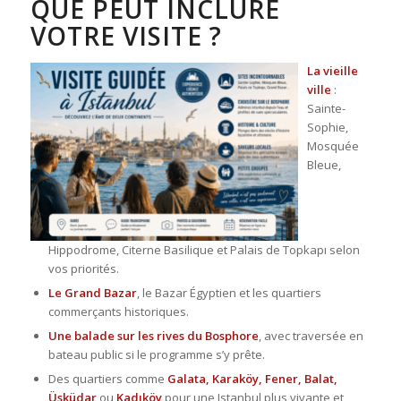
QUE PEUT INCLURE
VOTRE VISITE ?
La vieille
ville
:
Sainte-
Sophie,
Mosquée
Bleue,
Hippodrome, Citerne Basilique et Palais de Topkapı selon
vos priorités.
Le Grand Bazar
, le Bazar Égyptien et les quartiers
commerçants historiques.
Une balade sur les rives du Bosphore
, avec traversée en
bateau public si le programme s’y prête.
Des quartiers comme
Galata, Karaköy, Fener, Balat,
Üsküdar
ou
Kadıköy
pour une Istanbul plus vivante et