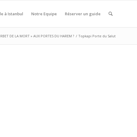
de à Istanbul
Notre Equipe
Réserver un guide
ORBET DE LA MORT » AUX PORTES DU HAREM ?
/
Topkapi Porte du Salut