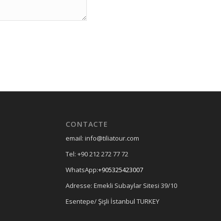
CONTACTE
email: info@tiliatour.com
Tel: +90 212 272 77 72
WhatsApp:
+905325423007
Adresse: Emekli Subaylar Sitesi 39/10
Esentepe/ Şişli İstanbul TURKEY