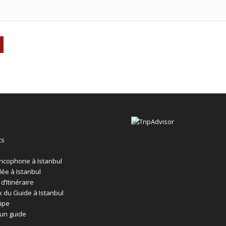
ts
ncophone à Istanbul
dée à Istanbul
d’Itinéraire
ix du Guide à Istanbul
ipe
un guide