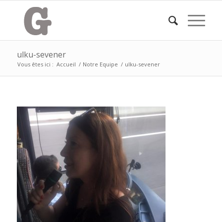
ulku-sevener
Vous êtes ici :
Accueil
/
Notre Equipe
/
ulku-sevener